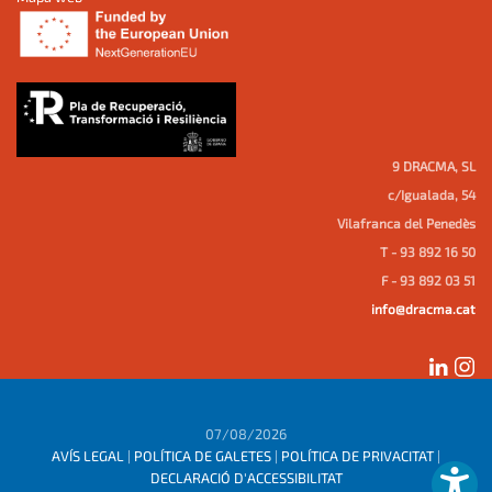
9 DRACMA, SL
c/Igualada, 54
Vilafranca del Penedès
T - 93 892 16 50
F - 93 892 03 51
info@dracma.cat
07/08/2026
AVÍS LEGAL
|
POLÍTICA DE GALETES
|
POLÍTICA DE PRIVACITAT
|
DECLARACIÓ D'ACCESSIBILITAT