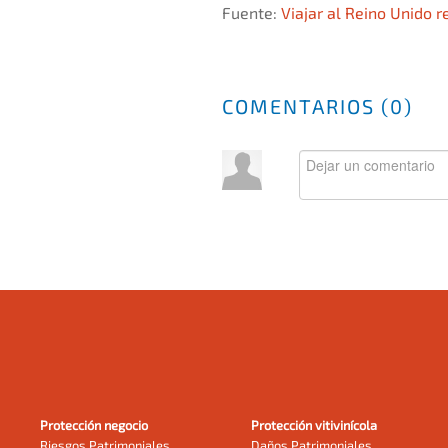
Fuente:
Viajar al Reino Unido r
COMENTARIOS (
0
)
Protección negocio
Protección vitivinícola
Riesgos Patrimoniales
Daños Patrimoniales