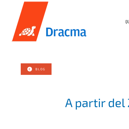
Skip
to
Q
main
content
BLOG
A partir del