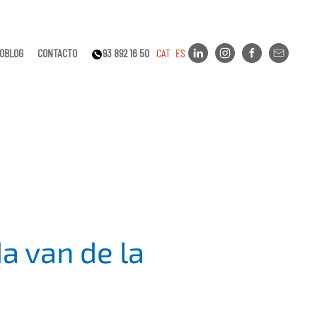
EOBLOG
CONTACTO
93 892 16 50
CAT
ES
a van de la