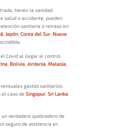
trada, tienen la sanidad
de salud o accidente, pueden
atención sanitaria o retraso en
dá
,
Japón
,
Corea del Sur
,
Nueva
scindible.
l Covid al llegar al control
tina
,
Bolivia
,
Jordania
,
Malasia
,
eventuales gastos sanitarios,
s el caso de
Singapur
,
Sri Lanka
er un verdadero quebradero de
un seguro de asistencia en