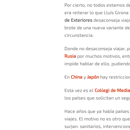
Por cierto, no todos estamos de
era reiterar lo que Lluís Giro
de Exteriores
desaconseja viaj
brote de una nueva variante d
circunstancia.
Donde no desaconseja viajar, 
Rusia
por muchos motivos, entr
impide hablar de ello, pudiendo
En
China
y
Japón
hay restriccio
Esta vez es el
Col·legi de Medi
los países que solicitan un se
Hace años que ya había países q
viajes. El motivo no es otro qu
surjan: sanitarios, intervencio