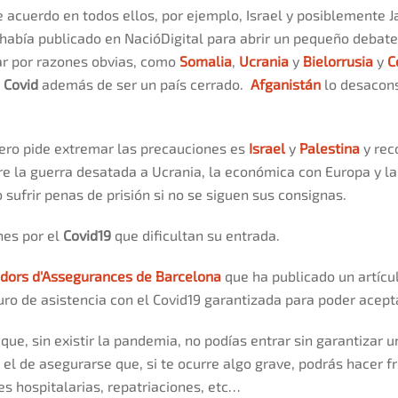
 acuerdo en todos ellos, por ejemplo, Israel y posiblemente J
na había publicado en NacióDigital para abrir un pequeño debat
ar por razones obvias, como
Somalia
,
Ucrania
y
Bielorrusia
y
C
e
Covid
además de ser un país cerrado.
Afganistán
lo desacons
pero pide extremar las precauciones es
Israel
y
Palestina
y rec
e la guerra desatada a Ucrania, la económica con Europa y l
 sufrir penas de prisión si no se siguen sus consignas.
nes por el
Covid19
que dificultan su entrada.
adors d'Assegurances de Barcelona
que ha publicado un artícul
guro de asistencia con el Covid19 garantizada para poder acept
ue, sin existir la pandemia, no podías entrar sin garantizar u
e el de asegurarse que, si te ocurre algo grave, podrás hacer f
nes hospitalarias, repatriaciones, etc…