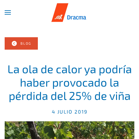
Skip
to
main
content
BLOG
La ola de calor ya podría
haber provocado la
pérdida del 25% de viña
4 JULIO 2019